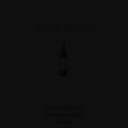
CÔTE-RÔTIE
Ajouter Au
Côte-Rôtie La
Ajo
Panier
Landonne 2012
Côte-R
Pan
Guigal
Mouline 2