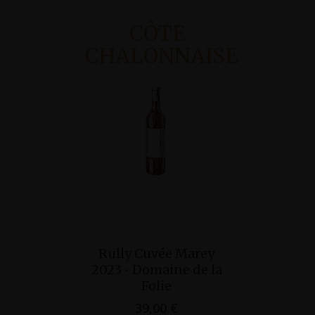
CÔTE
CHALONNAISE
Ajouter Au
Ajo
Rully Cuvée Marey
Bourgogn
Panier
Pan
2023 • Domaine de la
2022 • D
Folie
Gar
39,00
€
29,