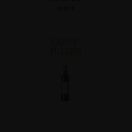
69,00
€
495
SAINT-
JULIEN