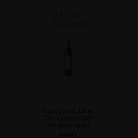
SAINT-
JOSEPH
Ajouter Au
Saint-Joseph blanc
Ajo
Panier
“Le Passage” 2022
Saint-Jo
Pan
Stéphane Ogier
Domaine
48,00
€
37,