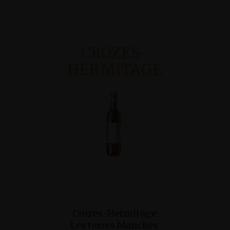
CROZES-
HERMITAGE
Ajouter Au
Ajo
Crozes-Hermitage
Crozes-H
Panier
Pan
Les terres blanches
“Cuvée 