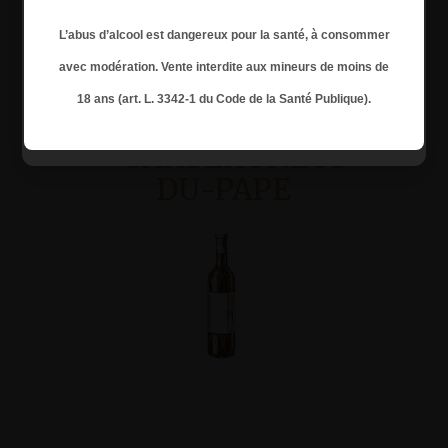
Pan
Fils
Famille
Durant les horaires : 12h00 à 14h00 et 19h00
L’abus d’alcool est dangereux pour la santé, à consommer
90,00
€
29,
à 20h30.
avec modération. Vente interdite aux mineurs de moins de
18 ans (art. L. 3342-1 du Code de la Santé Publique).
← Retour à l'accueil
CHÂTEAUNEUF-
DU-PAPE