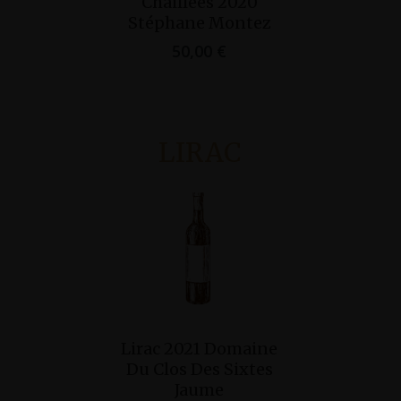
Chaillées 2020
biotite 
Stéphane Montez
Cuil
50,00
€
65,
LIRAC
Ajouter Au
Lirac 2021 Domaine
Panier
Du Clos Des Sixtes
Jaume