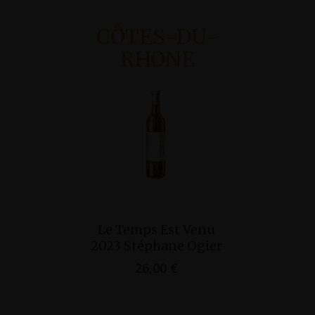
CÔTES-DU-
RHONE
Ajo
Cornas Ch
Ajouter Au
Pan
Le Temps Est Venu
2022 D
Panier
2023 Stéphane Ogier
Cou
26,00
€
45,