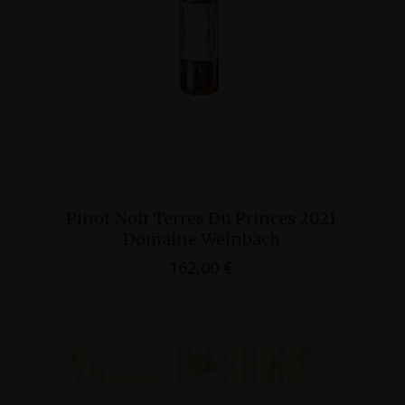
Ajouter Au Panier
Pinot Noir Terres Du Princes 2021
Pi
Domaine Weinbach
162,00
€