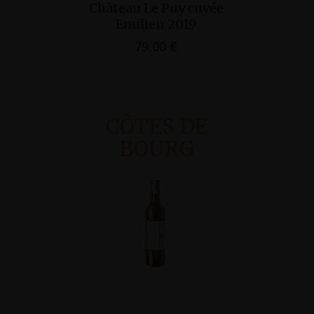
Ajouter Au
Ajo
Château Le Puy cuvée
Château
Panier
Pan
Emilien 2019
Pican
79,00
€
32,
CÔTES DE
BOURG