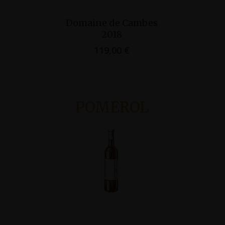
Ajouter Au
Ajo
Domaine de Cambes
Roc de Ca
Panier
Pan
2018
Côtes d
119,00
€
139
POMEROL