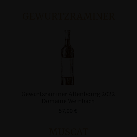
GEWURTZRAMINER
Ajouter Au Panier
Gewurtzraminer Altenbourg 2022
Ge
Domaine Weinbach
57,00
€
MUSCAT