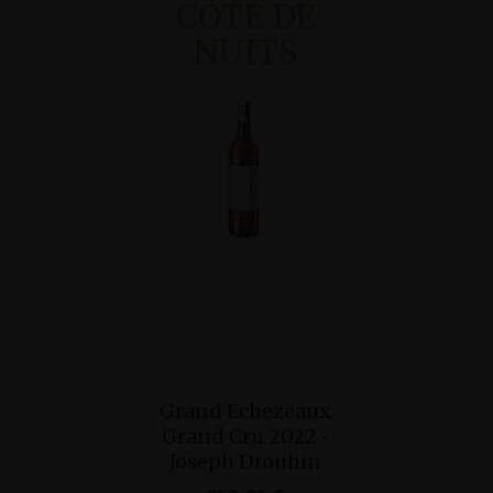
CÔTE DE
NUITS
Ajouter Au
Ajo
Grand Echezeaux
Echezeaux
Panier
Pan
Grand Cru 2022 •
2017 • Dom
Joseph Drouhin
Romané