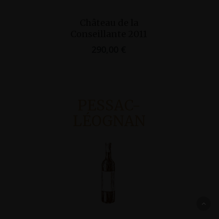
Ajouter Au
Ajo
Château de la
Duo 
Panier
Pan
Conseillante 2011
Conseill
290,00
€
190
PESSAC-
LÉOGNAN