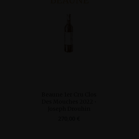
BEAUNE
Ajouter Au
Ajo
Beaune 1er Cru Clos
Corton-Ch
Panier
Pan
Des Mouches 2022 •
Grand Cr
Joseph Drouhin
Joseph 
270,00
€
250