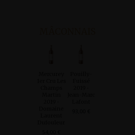
MÂCONNAIS
Mercurey
Pouilly-
Ajouter
Ajouter
1er Cru Les
Fuissé
Au
Au
Champs
2019 •
Panier
Panier
Martin
Jean-Marc
2019 •
Lafont
Domaine
93,00
€
Laurent
Dufouleur
54,00
€