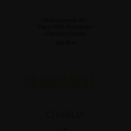
Ajouter Au
Ajo
Châteauneuf-du-
Château
Panier
Pan
Pape 2019 Hommage
Pape 202
à Jacques Perrin
à Jacque
490,00
€
599
CHABLIS