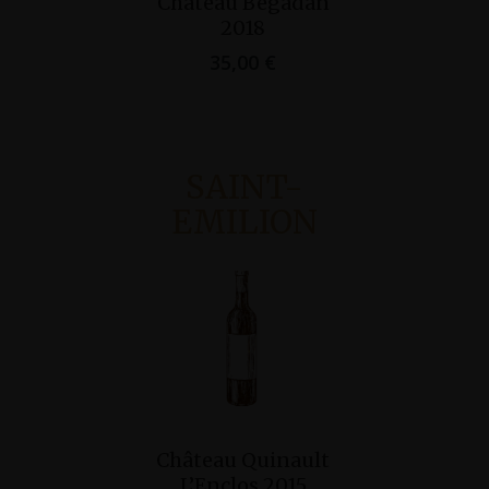
Château Bégadan
Panier
2018
35,00
€
SAINT-
EMILION
Ajo
Château 
Ajouter Au
Pan
Château Quinault
Grand Cr
Panier
L’Enclos 2015
20