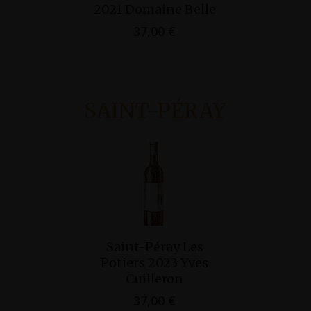
2021 Domaine Belle
Laurent
37,00
€
37,
SAINT-PÉRAY
Ajouter Au
Saint-Péray Les
Panier
Potiers 2023 Yves
Cuilleron
37,00
€