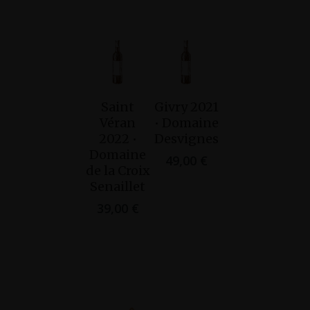
Saint
Givry 2021
Ajouter
Ajouter
Véran
• Domaine
Au
Au
2022 •
Desvignes
Panier
Panier
Domaine
49,00
€
de la Croix
Senaillet
39,00
€