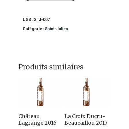
Château
Branaire-
Ducru
UGS :
STJ-007
2016
Catégorie :
Saint-Julien
4ème
Grand
Cru
Produits similaires
Classé
Ajouter Au
Ajouter Au
Château
La Croix Ducru-
Panier
Panier
Lagrange 2016
Beaucaillou 2017