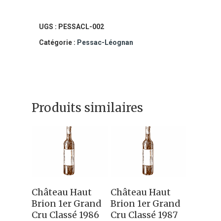
De
Fieuzal
UGS :
PESSACL-002
2019
Catégorie :
Pessac-Léognan
Châtau
De
Fieuzal
Produits similaires
Ajouter Au
Ajouter Au
Château Haut
Château Haut
Panier
Panier
Brion 1er Grand
Brion 1er Grand
Cru Classé 1986
Cru Classé 1987