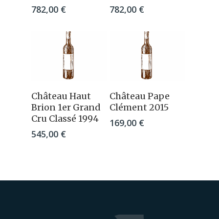
782,00
€
782,00
€
Ajouter Au
Ajouter Au
Château Haut
Château Pape
Panier
Panier
Brion 1er Grand
Clément 2015
Cru Classé 1994
169,00
€
545,00
€