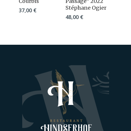
Courbis
Passage” 2022
Stéphane Ogier
37,00
€
48,00
€