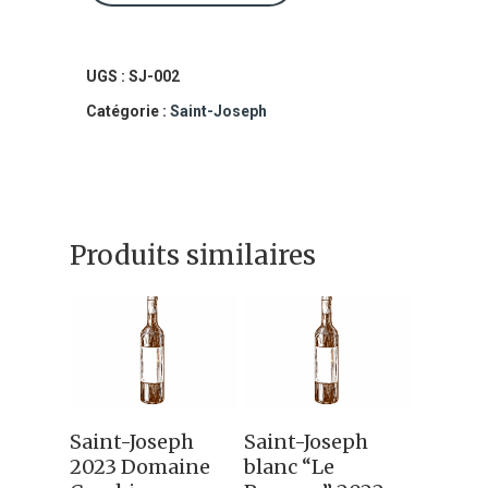
Saint-
Joseph
Les
UGS :
SJ-002
Pierres
Catégorie :
Saint-Joseph
Sèches
2022
Yves
Produits similaires
Cuilleron
Ajouter Au
Ajouter Au
Saint-Joseph
Saint-Joseph
Panier
Panier
2023 Domaine
blanc “Le