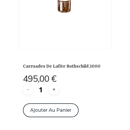
Carruades De Lafite Rothschild 2000
495,00
€
quantité
de
Ajouter Au Panier
Carruades
de