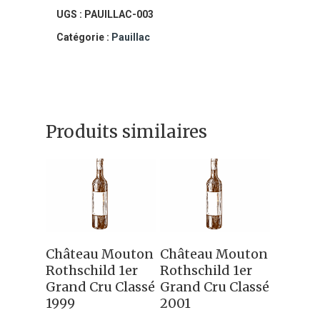
Lafite
UGS :
PAUILLAC-003
Rothschild
Catégorie :
Pauillac
2000
Produits similaires
Ajouter Au
Ajouter Au
Château Mouton
Château Mouton
Panier
Panier
Rothschild 1er
Rothschild 1er
Grand Cru Classé
Grand Cru Classé
1999
2001