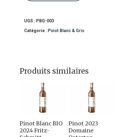
Pinot
Gris
Steinacker
UGS :
PBG-003
2023
Catégorie :
Pinot Blanc & Gris
Domaine
Barthel
Produits similaires
Ajouter Au
Ajouter Au
Pinot Blanc BIO
Pinot 2023
Panier
Panier
2024 Fritz-
Domaine