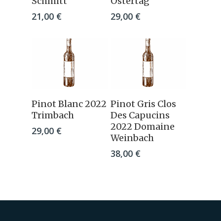
Schmitt
Ostertag
21,00
€
29,00
€
Ajouter Au
Ajouter Au
Pinot Blanc 2022
Pinot Gris Clos
Panier
Panier
Trimbach
Des Capucins
2022 Domaine
29,00
€
Weinbach
38,00
€