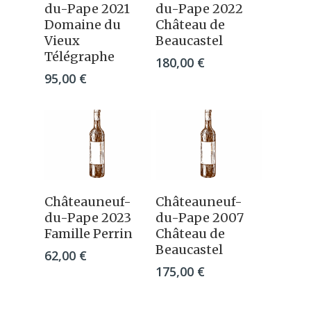
Panier
Panier
du-Pape 2021
du-Pape 2022
Domaine du
Château de
Vieux
Beaucastel
Télégraphe
180,00
€
95,00
€
Ajouter Au
Ajouter Au
Châteauneuf-
Châteauneuf-
Panier
Panier
du-Pape 2023
du-Pape 2007
Famille Perrin
Château de
Beaucastel
62,00
€
175,00
€