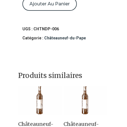
de
Ajouter Au Panier
Châteauneuf-
du-
Pape
UGS :
CHTNDP-006
2020
Catégorie :
Châteauneuf-du-Pape
Domaine
du
Vieux
Produits similaires
Télégraphe
Ajouter Au
Ajouter Au
Châteauneuf-
Châteauneuf-