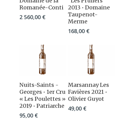
Domaine de la
“Les Pruliers”
Romanée-Conti
2013 • Domaine
Taupenot-
2 560,00
€
Merme
168,00
€
Ajouter Au
Ajouter Au
Nuits-Saints -
Marsannay Les
Panier
Panier
Georges • 1er Cru
Favières 2021 •
« Les Poulettes »
Olivier Guyot
2019 • Patriarche
49,00
€
95,00
€