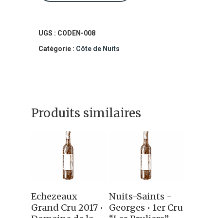
Charmes
Chambertin
Grand
UGS :
CODEN-008
Cru
Catégorie :
Côte de Nuits
2018
•
Domaine
Produits similaires
Taupenot-
Merme
Ajouter Au
Ajouter Au
Echezeaux
Nuits-Saints -
Panier
Panier
Grand Cru 2017 •
Georges • 1er Cru