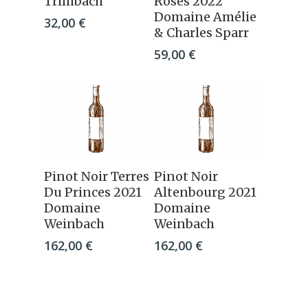
Trimbach
Roses 2022
Domaine Amélie
32,00
€
& Charles Sparr
59,00
€
Ajouter Au
Ajouter Au
Pinot Noir Terres
Pinot Noir
Panier
Panier
Du Princes 2021
Altenbourg 2021
Domaine
Domaine
Weinbach
Weinbach
162,00
€
162,00
€