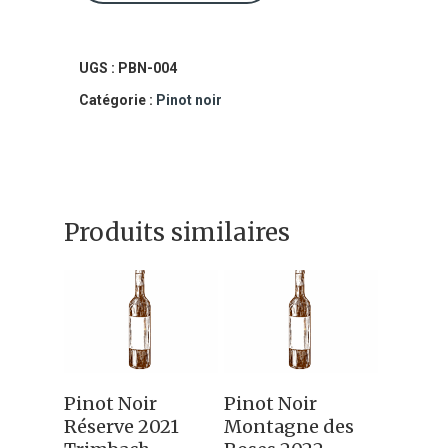
Pinot
Noir
Clos
UGS :
PBN-004
Des
Catégorie :
Pinot noir
Capucins
2022
Domaine
Produits similaires
Weinbach
Ajouter Au
Ajouter Au
Pinot Noir
Pinot Noir
Panier
Panier
Réserve 2021
Montagne des