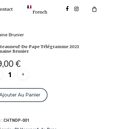
ontact
French
ne Brunier
teauneuf-Du-Pape Télégramme 2021
aine Brunier
9,00
€
ntité
Ajouter Au Panier
teauneuf-
pe
 :
CHTNDP-001