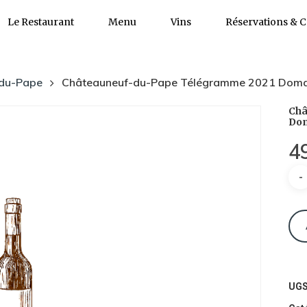
Le Restaurant
Menu
Vins
Réservations & C
du-Pape
Châteauneuf-du-Pape Télégramme 2021 Domai
Châ
Dom
4
qua
de
Châ
du-
Pa
UGS