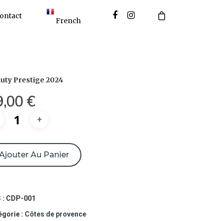
ontact
French
uty Prestige 2024
9,00
€
ntité
Ajouter Au Panier
uty
stige
4
 :
CDP-001
égorie :
Côtes de provence