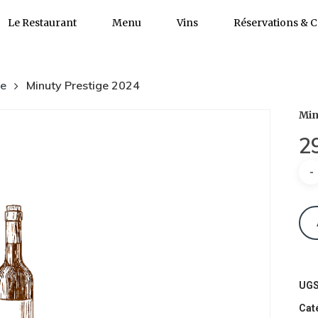
Le Restaurant
Menu
Vins
Réservations & C
ce
Minuty Prestige 2024
Min
2
qua
de
Min
Pre
202
UGS
Cat